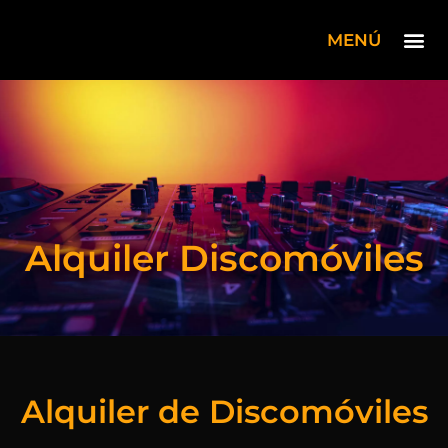
MENÚ
QUIENES SO
PLATÓ R
Alquiler Discomóviles
Alquiler de Discomóviles