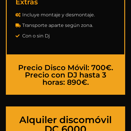
Extras
Incluye montaje y desmontaje.
Transporte aparte según zona.
Con o sin Dj
Precio Disco Móvil: 700€.
Precio con DJ hasta 3
horas: 890€.
Alquiler discomóvil
DC 6000