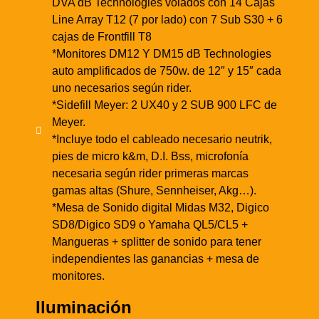
DVA dB Technologies volados con 14 Cajas
Line Array T12 (7 por lado) con 7 Sub S30 + 6
cajas de Frontfill T8
*Monitores DM12 Y DM15 dB Technologies
auto amplificados de 750w. de 12″ y 15″ cada
uno necesarios según rider.
*Sidefill Meyer: 2 UX40 y 2 SUB 900 LFC de
Meyer.
*Incluye todo el cableado necesario neutrik,
pies de micro k&m, D.I. Bss, microfonía
necesaria según rider primeras marcas
gamas altas (Shure, Sennheiser, Akg…).
*Mesa de Sonido digital Midas M32, Digico
SD8/Digico SD9 o Yamaha QL5/CL5 +
Mangueras + splitter de sonido para tener
independientes las ganancias + mesa de
monitores.
Iluminación