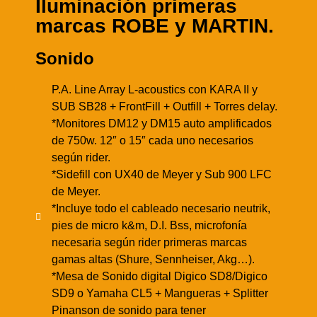
Iluminación primeras
marcas ROBE y MARTIN.
Sonido
P.A. Line Array L-acoustics con KARA II y
SUB SB28 + FrontFill + Outfill + Torres delay.
*Monitores DM12 y DM15 auto amplificados
de 750w. 12″ o 15″ cada uno necesarios
según rider.
*Sidefill con UX40 de Meyer y Sub 900 LFC
de Meyer.
*Incluye todo el cableado necesario neutrik,
pies de micro k&m, D.I. Bss, microfonía
necesaria según rider primeras marcas
gamas altas (Shure, Sennheiser, Akg…).
*Mesa de Sonido digital Digico SD8/Digico
SD9 o Yamaha CL5 + Mangueras + Splitter
Pinanson de sonido para tener