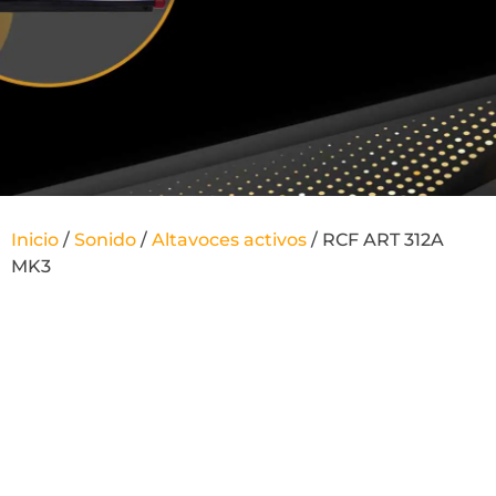
Inicio
/
Sonido
/
Altavoces activos
/ RCF ART 312A
MK3