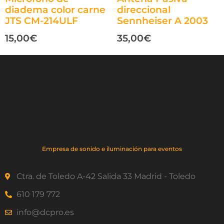
diadema color carne
direccional
JTS CM-214ULF
Sennheiser A 2003
15,00
€
35,00
€
Empresa de sonido e iluminación para eventos
Ctra. de Toledo A-42 Salida 33 Madrid - Toledo
610 179 772
info@dcpro.es