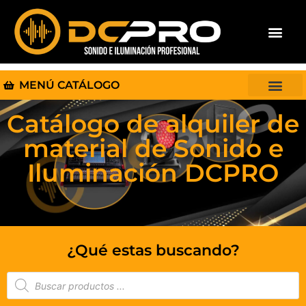
MENÚ CATÁLOGO
Catálogo de alquiler de
material de Sonido e
Iluminación DCPRO
¿Qué estas buscando?