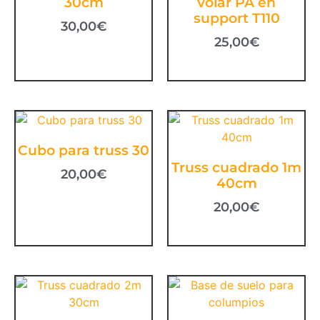
30cm
volar PA en
support T110
30,00
€
25,00
€
Cubo para truss 30
Truss cuadrado 1m
20,00
€
40cm
20,00
€