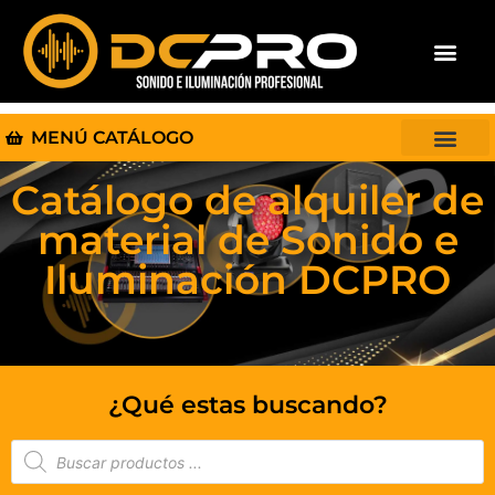
MENÚ CATÁLOGO
Catálogo de alquiler de
material de Sonido e
Iluminación DCPRO
¿Qué estas buscando?