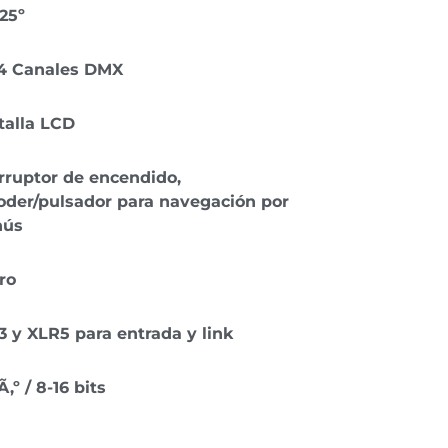
 25º
24 Canales DMX
talla LCD
rruptor de encendido,
oder/pulsador para navegación por
ús
ro
 y XLR5 para entrada y link
‚º / 8-16 bits