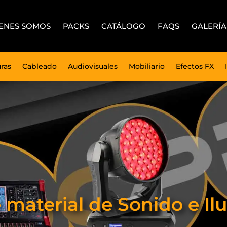
ENES SOMOS
PACKS
CATÁLOGO
FAQS
GALERÍA
uras
Cableado
Audiovisuales
Mobiliario
Efectos FX
e material de Sonido e 