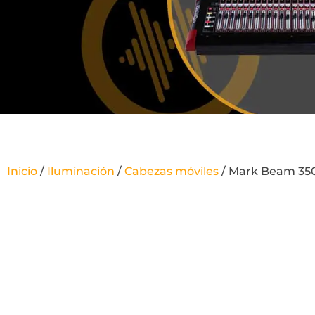
Inicio
/
Iluminación
/
Cabezas móviles
/ Mark Beam 35