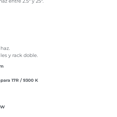
az entre 2.5º y 25º.
 haz.
les y rack doble.
am
para 17R / 9300 K
 W