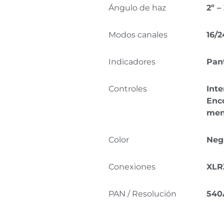
Ángulo de haz
2º –
Modos canales
16/
Indicadores
Pan
Controles
Inte
Enc
men
Color
Neg
Conexiones
XLR3
PAN / Resolución
540Ã