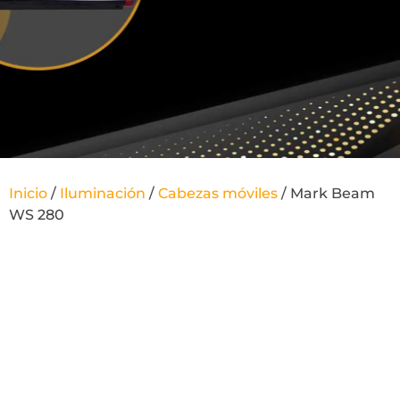
Inicio
/
Iluminación
/
Cabezas móviles
/ Mark Beam
WS 280