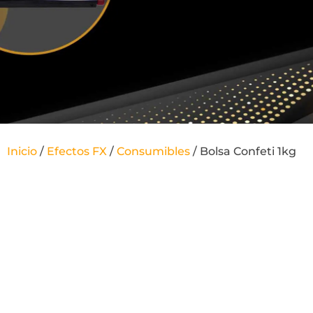
Inicio
/
Efectos FX
/
Consumibles
/ Bolsa Confeti 1kg