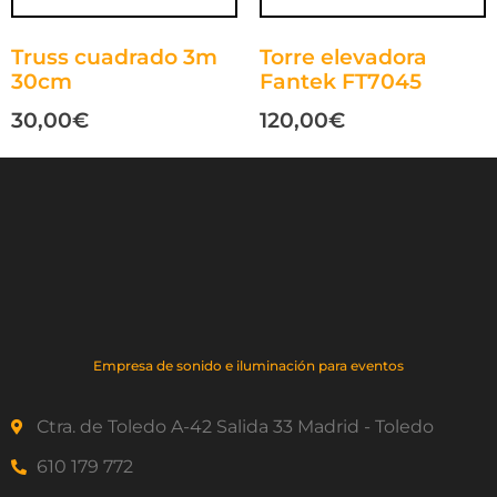
Truss cuadrado 3m
Torre elevadora
30cm
Fantek FT7045
30,00
€
120,00
€
Empresa de sonido e iluminación para eventos
Ctra. de Toledo A-42 Salida 33 Madrid - Toledo
610 179 772