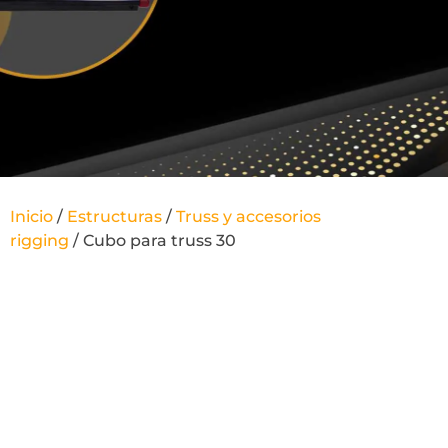
Inicio
/
Estructuras
/
Truss y accesorios
rigging
/ Cubo para truss 30