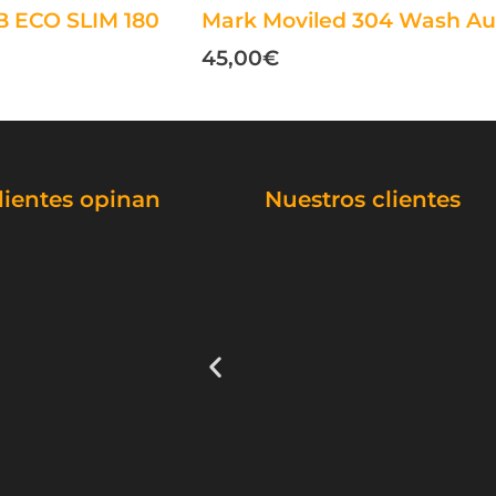
B ECO SLIM 180
Mark Moviled 304 Wash Au
45,00
€
lientes opinan
Nuestros clientes