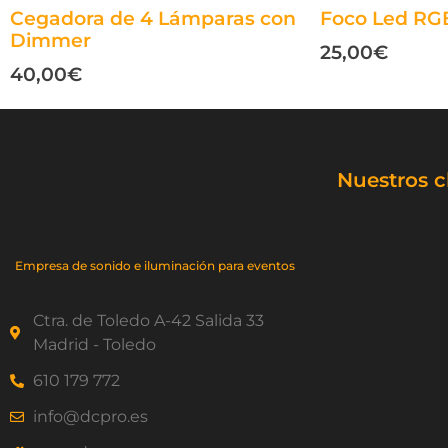
Cegadora de 4 Lámparas con
Foco Led RG
Dimmer
25,00
€
40,00
€
Nuestros c
Empresa de sonido e iluminación para eventos
Ctra. de Toledo A-42 Salida 33
Madrid - Toledo
610 179 772
info@dcpro.es