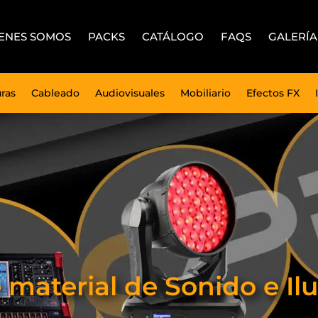
ENES SOMOS
PACKS
CATÁLOGO
FAQS
GALERÍA
uras
Cableado
Audiovisuales
Mobiliario
Efectos FX
e material de Sonido e 