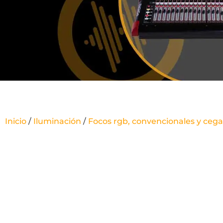
Inicio
/
Iluminación
/
Focos rgb, convencionales y ceg