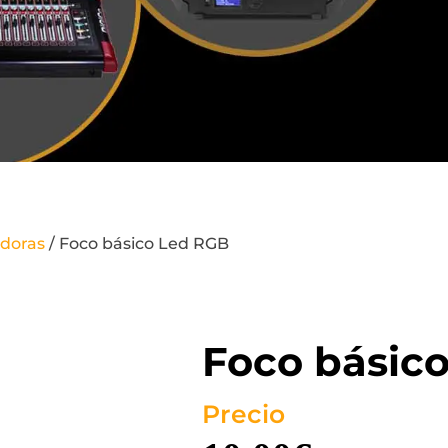
adoras
/ Foco básico Led RGB
Foco básic
Precio