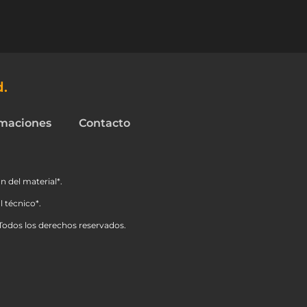
d.
maciones
Contacto
n del material*.
 técnico*.
Todos los derechos reservados.