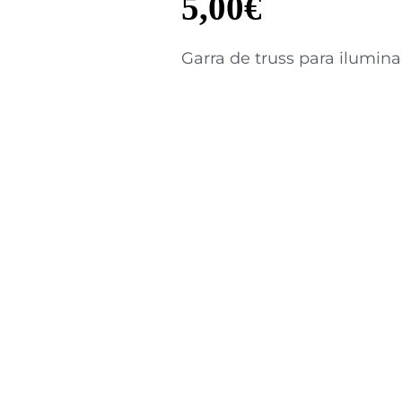
5,00
€
Garra de truss para ilumin