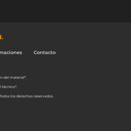
d.
maciones
Contacto
n del material*.
 técnico*.
Todos los derechos reservados.