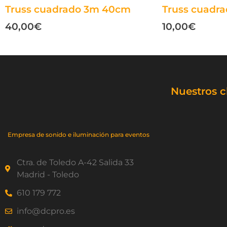
Truss cuadrado 3m 40cm
Truss cuadr
40,00
€
10,00
€
Nuestros c
Empresa de sonido e iluminación para eventos
Ctra. de Toledo A-42 Salida 33
Madrid - Toledo
610 179 772
info@dcpro.es