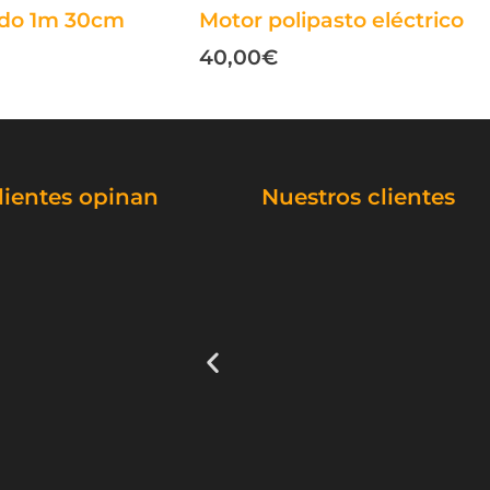
ado 1m 30cm
Motor polipasto eléctrico
40,00
€
lientes opinan
Nuestros clientes