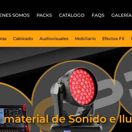
ENES SOMOS
PACKS
CATÁLOGO
FAQS
GALERÍA
uras
Cableado
Audiovisuales
Mobiliario
Efectos FX
e material de Sonido e 