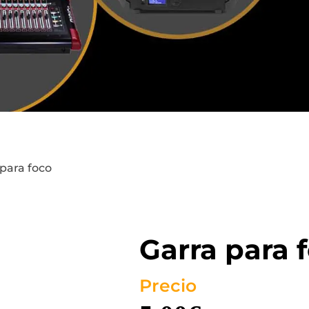
 para foco
Garra para 
Precio