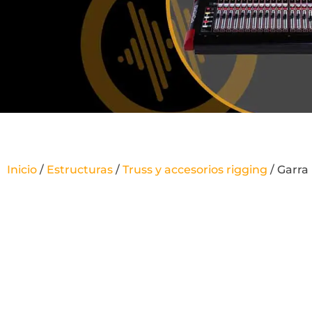
Inicio
/
Estructuras
/
Truss y accesorios rigging
/ Garra