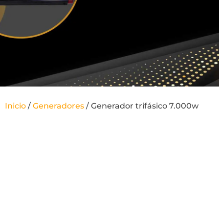
Inicio
/
Generadores
/ Generador trifásico 7.000w