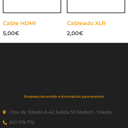
Cable HDMI
Cableado XLR
5,00
€
2,00
€
Empresa de sonido e iluminación para eventos
Ctra. de Toledo A-42 Salida 33 Madrid - Toledo
610 179 772