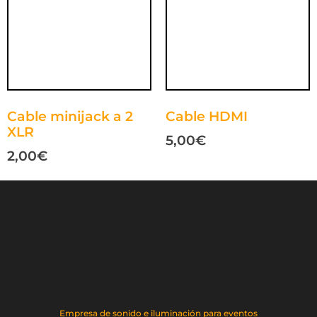
Cable minijack a 2
Cable HDMI
XLR
5,00
€
2,00
€
Empresa de sonido e iluminación para eventos