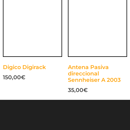
Digico Digirack
Antena Pasiva
direccional
150,00
€
Sennheiser A 2003
35,00
€