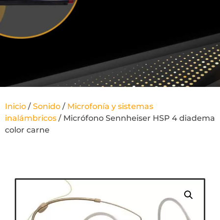
Inicio
/
Sonido
/
Microfonía y sistemas
inalámbricos
/ Micrófono Sennheiser HSP 4 diadema
color carne