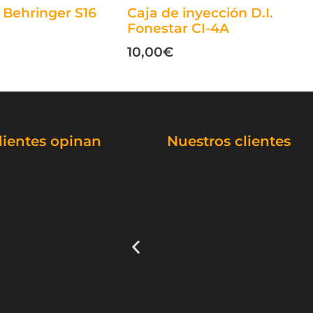
l Behringer S16
Caja de inyección D.I.
Fonestar CI-4A
10,00
€
lientes opinan
Nuestros clientes