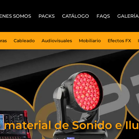
ENES SOMOS
PACKS
CATÁLOGO
FAQS
GALERÍA
uras
Cableado
Audiovisuales
Mobiliario
Efectos FX
e material de Sonido e 