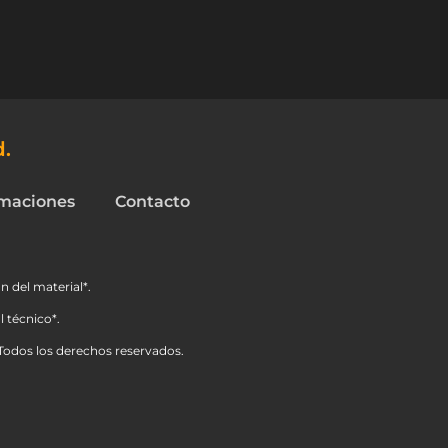
d.
maciones
Contacto
n del material*.
 técnico*.
Todos los derechos reservados.