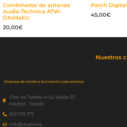
Combinador de antenas
Patch Digita
Audio-Technica ATW-
45,00
€
DA49aEU
20,00
€
Nuestros c
Empresa de sonido e iluminación para eventos
Ctra. de Toledo A-42 Salida 33
Madrid - Toledo
610 179 772
info@dcpro.es