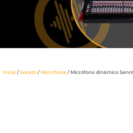
Inicio
/
Sonido
/
Microfonía
/ Micrófono dinámico Senn