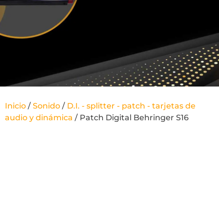
Inicio
/
Sonido
/
D.I. - splitter - patch - tarjetas de
audio y dinámica
/ Patch Digital Behringer S16