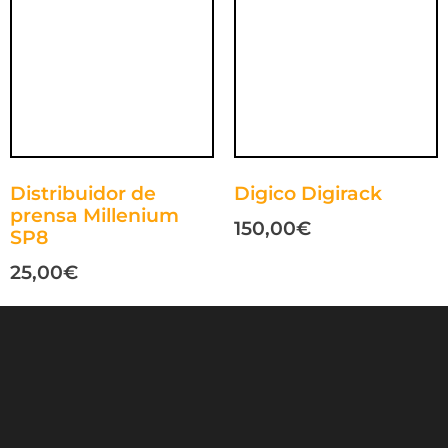
Distribuidor de
Digico Digirack
prensa Millenium
150,00
€
SP8
25,00
€