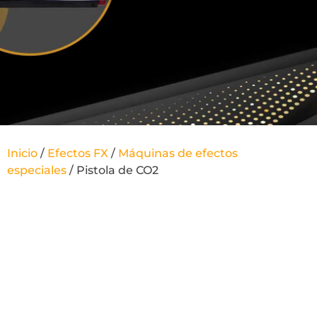
Inicio
/
Efectos FX
/
Máquinas de efectos
especiales
/ Pistola de CO2