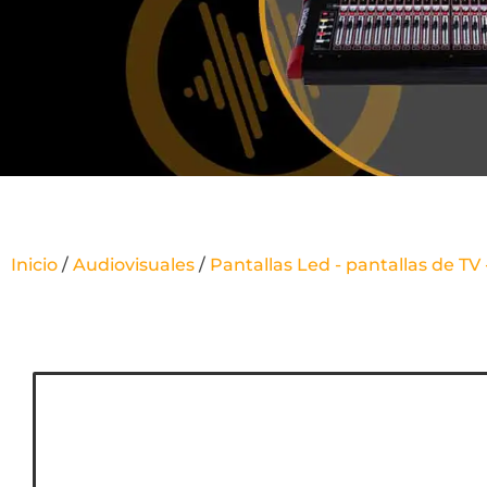
Inicio
/
Audiovisuales
/
Pantallas Led - pantallas de TV 