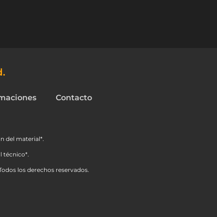
d.
maciones
Contacto
n del material*.
 técnico*.
Todos los derechos reservados.