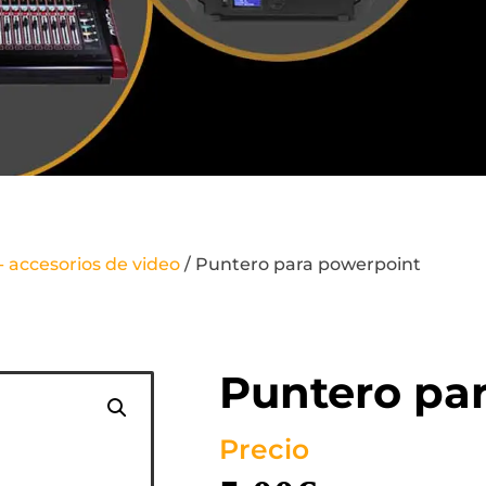
- accesorios de video
/ Puntero para powerpoint
Puntero pa
Precio