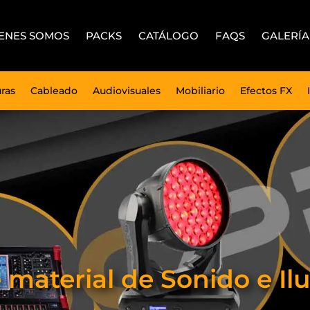
ENES SOMOS
PACKS
CATÁLOGO
FAQS
GALERÍA
uras
Cableado
Audiovisuales
Mobiliario
Efectos FX
e material de Sonido e 