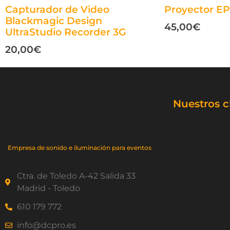
Capturador de Video
Proyector 
Blackmagic Design
45,00
€
UltraStudio Recorder 3G
20,00
€
Nuestros c
Empresa de sonido e iluminación para eventos
Ctra. de Toledo A-42 Salida 33
Madrid - Toledo
610 179 772
info@dcpro.es