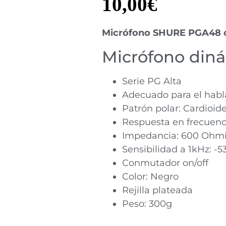
10,00
€
Micrófono SHURE PGA48 c
Micrófono din
Serie PG Alta
Adecuado para el habl
Patrón polar: Cardioid
Respuesta en frecuenc
Impedancia: 600 Ohm
Sensibilidad a 1kHz: -
Conmutador on/off
Color: Negro
Rejilla plateada
Peso: 300g