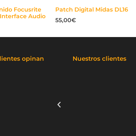
nido Focusrite
Patch Digital Midas DL16
 Interface Audio
55,00
€
lientes opinan
Nuestros clientes