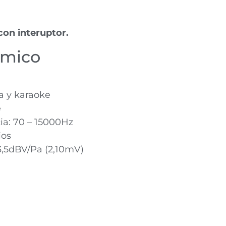
on interuptor.
ámico
a y karaoke
e
ia: 70 – 15000Hz
ios
53,5dBV/Pa (2,10mV)