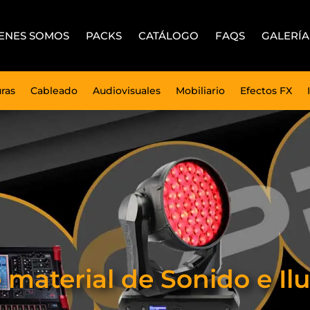
ENES SOMOS
PACKS
CATÁLOGO
FAQS
GALERÍA
uras
Cableado
Audiovisuales
Mobiliario
Efectos FX
e material de Sonido e 