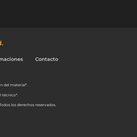
d.
maciones
Contacto
n del material*.
 técnico*.
Todos los derechos reservados.