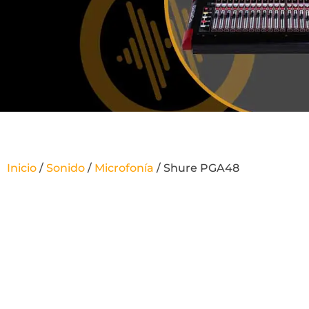
Inicio
/
Sonido
/
Microfonía
/ Shure PGA48