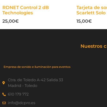
RDNET Control 2 dB
Tarjeta de so
Technologies
Scarlett Solo
25,00
€
15,00
€
Nuestros c
Empresa de sonido e iluminación para eventos
Ctra. de Toledo A-42 Salida 33
Madrid - Toledo
610 179 772
info@dcpro.es