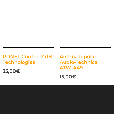
RDNET Control 2 dB
Antena bipolar
Technologies
Audio-Technica
ATW-A49
25,00
€
15,00
€