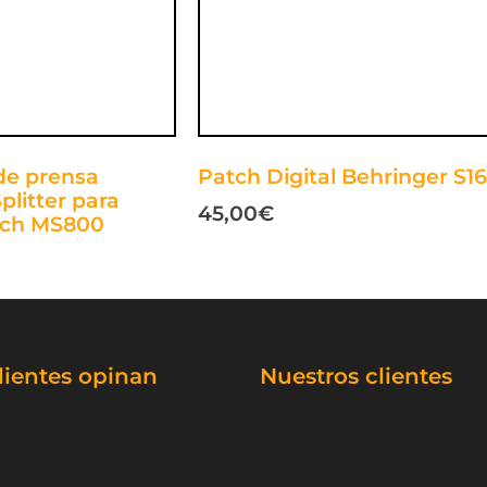
 de prensa
Patch Digital Behringer S16
plitter para
45,00
€
8ch MS800
lientes opinan
Nuestros clientes