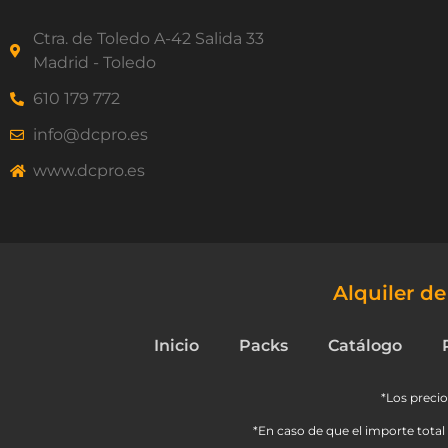
Ctra. de Toledo A-42 Salida 33
Madrid - Toledo
610 179 772
info@dcpro.es
www.dcpro.es
Alquiler d
Inicio
Packs
Catálogo
*Los precio
*En caso de que el importe total 