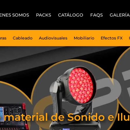
ENES SOMOS
PACKS
CATÁLOGO
FAQS
GALERÍA
uras
Cableado
Audiovisuales
Mobiliario
Efectos FX
e material de Sonido e 