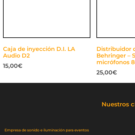
Caja de inyección D.I. LA
Distribuidor
Audio D2
Behringer – S
micrófonos 
15,00
€
25,00
€
Nuestros c
Empresa de sonido e iluminación para eventos