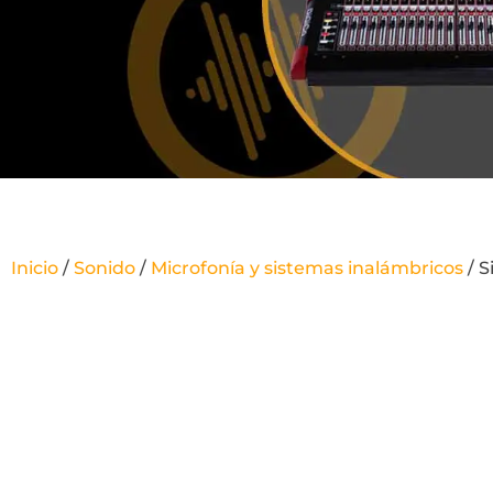
Inicio
/
Sonido
/
Microfonía y sistemas inalámbricos
/ S