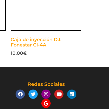
Caja de inyección D.I.
Fonestar CI-4A
10,00
€
Redes Sociales