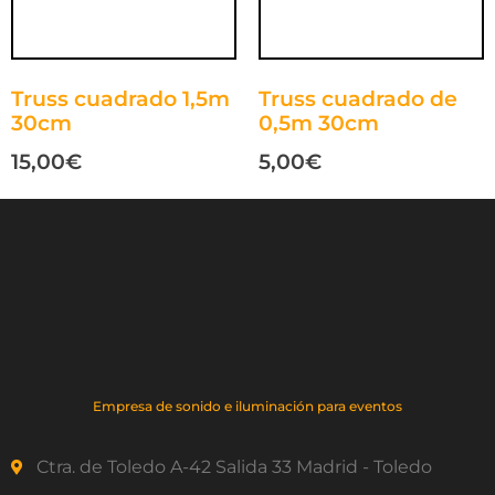
Truss cuadrado 1,5m
Truss cuadrado de
30cm
0,5m 30cm
15,00
€
5,00
€
Empresa de sonido e iluminación para eventos
Ctra. de Toledo A-42 Salida 33 Madrid - Toledo