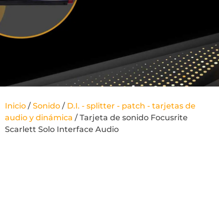
Inicio
/
Sonido
/
D.I. - splitter - patch - tarjetas de
audio y dinámica
/ Tarjeta de sonido Focusrite
Scarlett Solo Interface Audio