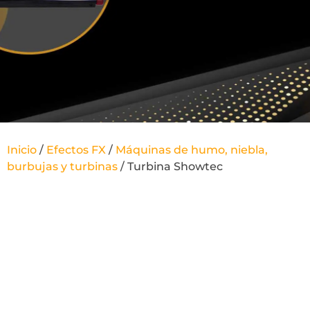
Inicio
/
Efectos FX
/
Máquinas de humo, niebla,
burbujas y turbinas
/ Turbina Showtec