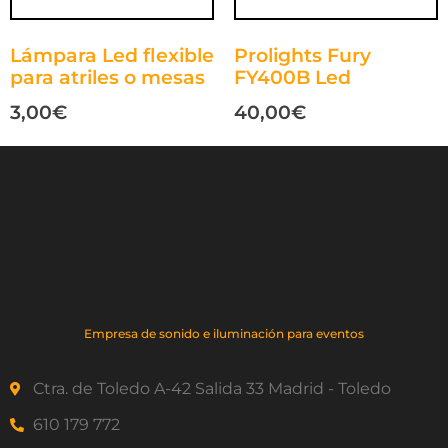
Lámpara Led flexible
Prolights Fury
para atriles o mesas
FY400B Led
3,00
€
40,00
€
Empresa de sonido e iluminación para eventos
Ctra. de Toledo A-42 Salida 33 Madrid - Toledo
610 179 772