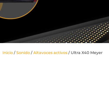
Inicio
/
Sonido
/
Altavoces activos
/ Ultra X40 Meyer