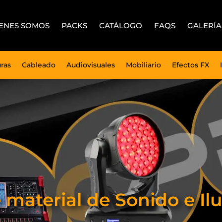
ENES SOMOS
PACKS
CATÁLOGO
FAQS
GALERÍA
uras
Cableado
Audiovisuales
Mobiliario
Efectos FX
e material de Sonido e 