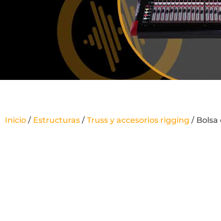
Inicio
/
Estructuras
/
Truss y accesorios rigging
/ Bolsa