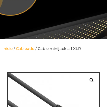
Inicio
/
Cableado
/ Cable minijack a 1 XLR