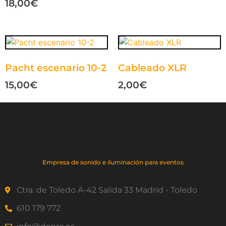
18,00
€
Pacht escenario 10-2
Cableado XLR
15,00
€
2,00
€
Empresa de sonido e iluminación para eventos
Ctra. de Toledo A-42 Salida 33 Madrid - Toledo
610 179 772