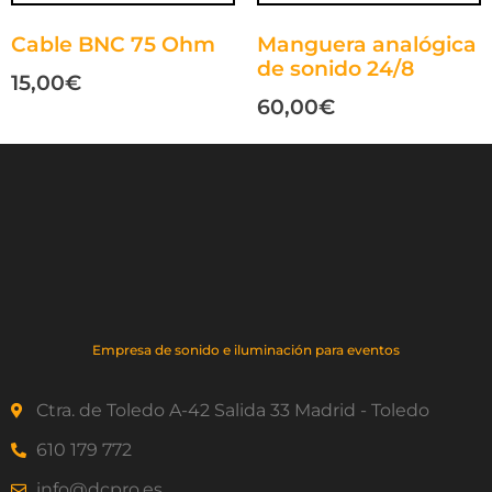
Cable BNC 75 Ohm
Manguera analógica
de sonido 24/8
15,00
€
60,00
€
Empresa de sonido e iluminación para eventos
Ctra. de Toledo A-42 Salida 33 Madrid - Toledo
610 179 772
info@dcpro.es