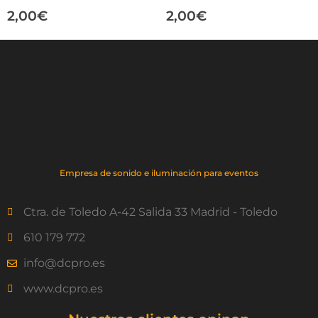
2,00
€
2,00
€
Empresa de sonido e iluminación para eventos
Ctra. de Toledo A-42 Salida 33 Madrid - Toledo
610 179 772
info@dcpro.es
www.dcpro.es