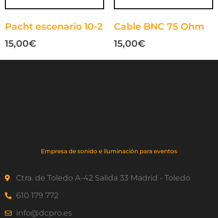
Pacht escenario 10-2
Cable BNC 75 Ohm
15,00
€
15,00
€
Empresa de sonido e iluminación para eventos
Ctra. de Toledo A-42 Salida 33 Madrid - Toledo
610 179 772
info@dcpro.es