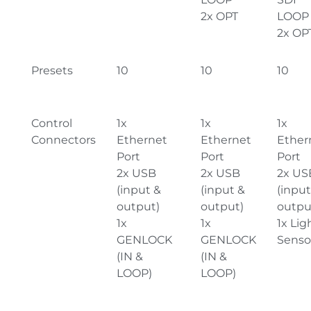
2x OPT
LOOP
2x OP
Presets
10
10
10
Control
1x
1x
1x
Connectors
Ethernet
Ethernet
Ether
Port
Port
Port
2x USB
2x USB
2x US
(input &
(input &
(input
output)
output)
outpu
1x
1x
1x Lig
GENLOCK
GENLOCK
Senso
(IN &
(IN &
LOOP)
LOOP)