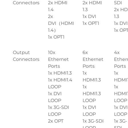
Connectors
2x HDMI
2x HDMI
SDI
1.4
1.3
2x HD
2x
1x DVI
1.3
DVI（HDMI
1x OPT1
1x DVI
1.4）
1x OP
1x OPT1
Output
10x
6x
4x
Connectors
Ethernet
Ethernet
Ether
Ports
Ports
Ports
1x HDMI1.3
1x
1x
1x HDMI1.4
HDMI1.3
HDMI1
LOOP
1x
1x
1x DVI
HDMI1.3
HDMI1
LOOP
LOOP
LOOP
1x 3G-SDI
1x DVI
1x DVI
LOOP
LOOP
LOOP
2x OPT
1x 3G-SDI
1x 3G-
LOOP
SDI