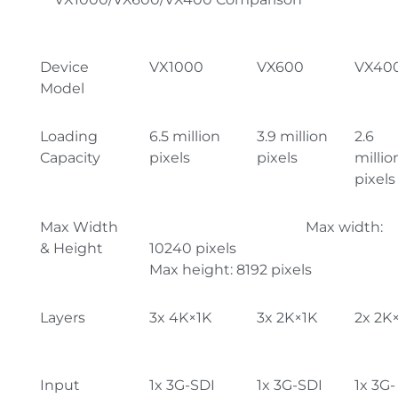
Device
VX1000
VX600
VX40
Model
Loading
6.5 million
3.9 million
2.6
Capacity
pixels
pixels
millio
pixels
Max Width
Max width:
& Height
10240 pixels
Max height: 8192 pixels
Layers
3x 4K×1K
3x 2K×1K
2x 2K
Input
1x 3G-SDI
1x 3G-SDI
1x 3G-