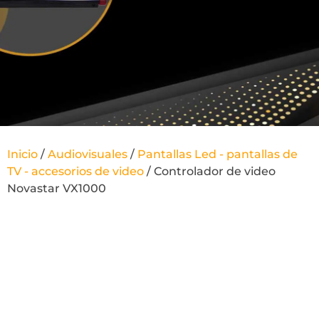
Inicio
/
Audiovisuales
/
Pantallas Led - pantallas de
TV - accesorios de video
/ Controlador de video
Novastar VX1000