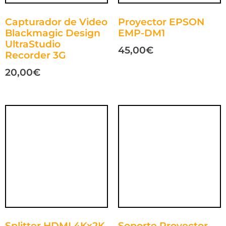
Capturador de Video
Proyector EPSON
Blackmagic Design
EMP-DM1
UltraStudio
45,00
€
Recorder 3G
20,00
€
Splitter HDMI 4Kx2K
Soporte Proyector