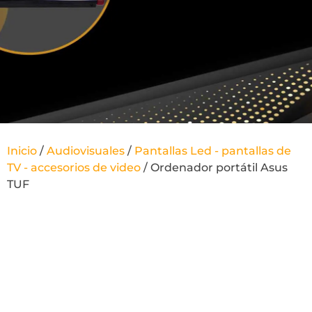
Inicio
/
Audiovisuales
/
Pantallas Led - pantallas de
TV - accesorios de video
/ Ordenador portátil Asus
TUF