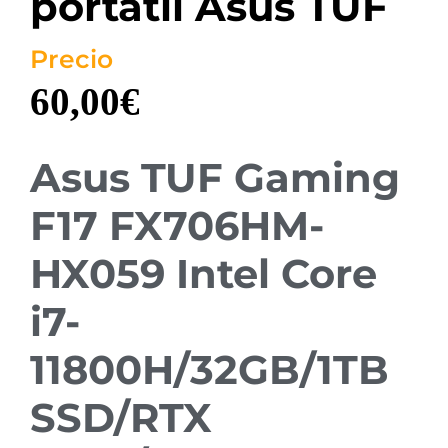
portátil Asus TUF
Precio
60,00
€
Asus TUF Gaming
F17 FX706HM-
HX059 Intel Core
i7-
11800H/32GB/1TB
SSD/RTX