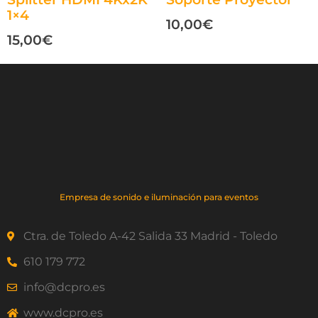
1×4
10,00
€
15,00
€
Empresa de sonido e iluminación para eventos
Ctra. de Toledo A-42 Salida 33 Madrid - Toledo
610 179 772
info@dcpro.es
www.dcpro.es