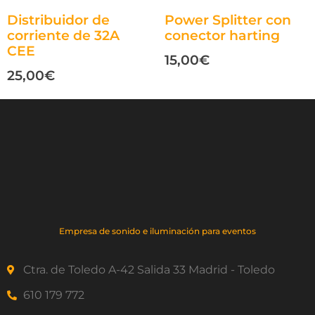
Distribuidor de
Power Splitter con
corriente de 32A
conector harting
CEE
15,00
€
25,00
€
Empresa de sonido e iluminación para eventos
Ctra. de Toledo A-42 Salida 33 Madrid - Toledo
610 179 772