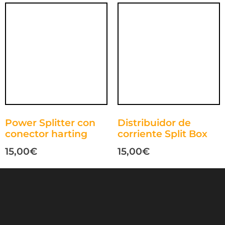
Power Splitter con
Distribuidor de
conector harting
corriente Split Box
15,00
€
15,00
€