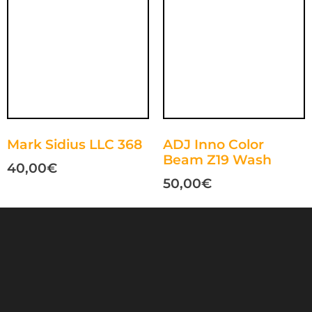
Mark Sidius LLC 368
ADJ Inno Color
Beam Z19 Wash
40,00
€
50,00
€