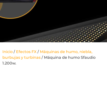
Inicio
/
Efectos FX
/
Máquinas de humo, niebla,
burbujas y turbinas
/ Máquina de humo Sfaudio
1.200w.