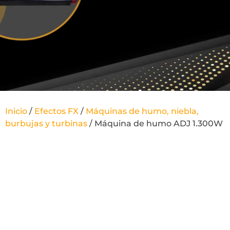
Inicio
/
Efectos FX
/
Máquinas de humo, niebla,
burbujas y turbinas
/ Máquina de humo ADJ 1.300W