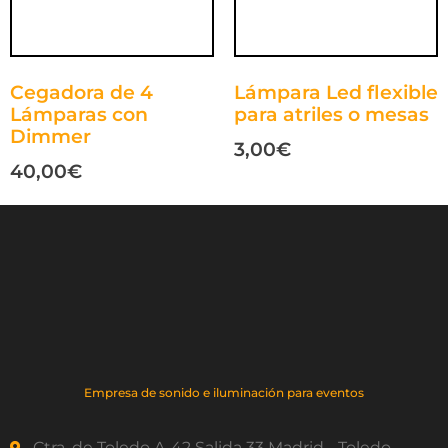
Cegadora de 4
Lámpara Led flexible
Lámparas con
para atriles o mesas
Dimmer
3,00
€
40,00
€
Empresa de sonido e iluminación para eventos
Ctra. de Toledo A-42 Salida 33 Madrid - Toledo