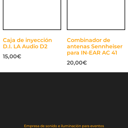
Caja de inyección
Combinador de
D.I. LA Audio D2
antenas Sennheiser
para IN-EAR AC 41
15,00
€
20,00
€
Empresa de sonido e iluminación para eventos