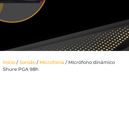
Inicio
/
Sonido
/
Microfonía
/ Micrófono dinámico
Shure PGA 98h