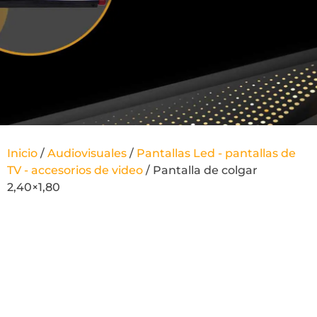
Inicio
/
Audiovisuales
/
Pantallas Led - pantallas de
TV - accesorios de video
/ Pantalla de colgar
2,40×1,80