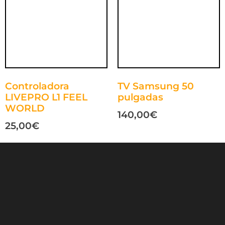
Controladora
TV Samsung 50
LIVEPRO L1 FEEL
pulgadas
WORLD
140,00
€
25,00
€