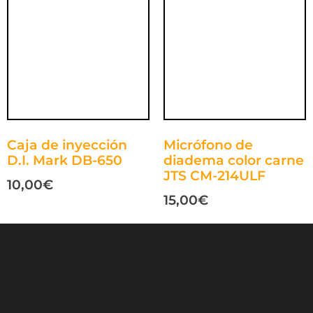
Caja de inyección
Micrófono de
D.I. Mark DB-650
diadema color carne
JTS CM-214ULF
10,00
€
15,00
€