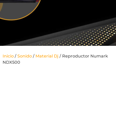
Inicio
/
Sonido
/
Material Dj
/ Reproductor Numark
NDX500