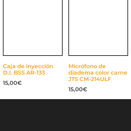
Caja de inyección
Micrófono de
D.I. BSS AR-133
diadema color carne
JTS CM-214ULF
15,00
€
15,00
€