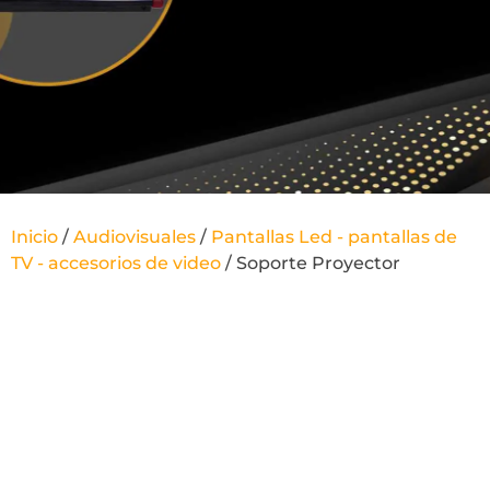
Inicio
/
Audiovisuales
/
Pantallas Led - pantallas de
TV - accesorios de video
/ Soporte Proyector