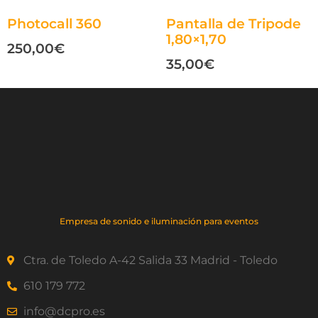
Photocall 360
Pantalla de Tripode
1,80×1,70
250,00
€
35,00
€
Empresa de sonido e iluminación para eventos
Ctra. de Toledo A-42 Salida 33 Madrid - Toledo
610 179 772
info@dcpro.es