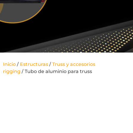
Inicio
/
Estructuras
/
Truss y accesorios
rigging
/ Tubo de aluminio para truss