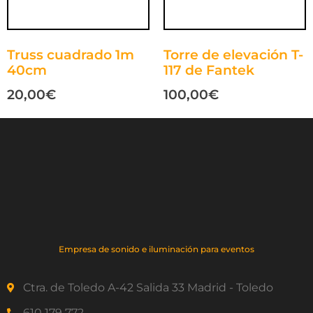
Truss cuadrado 1m
Torre de elevación T-
40cm
117 de Fantek
20,00
€
100,00
€
Empresa de sonido e iluminación para eventos
Ctra. de Toledo A-42 Salida 33 Madrid - Toledo
610 179 772