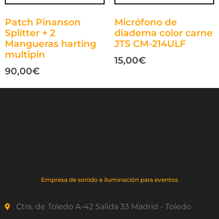
Patch Pinanson
Micrófono de
Splitter + 2
diadema color carne
Mangueras harting
JTS CM-214ULF
multipin
15,00
€
90,00
€
Empresa de sonido e iluminación para eventos
Ctra. de Toledo A-42 Salida 33 Madrid - Toledo