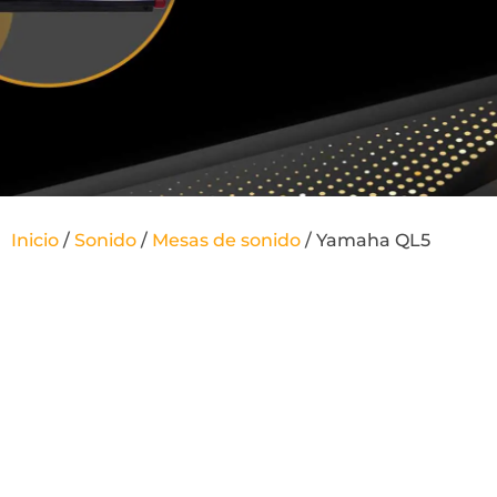
Inicio
/
Sonido
/
Mesas de sonido
/ Yamaha QL5