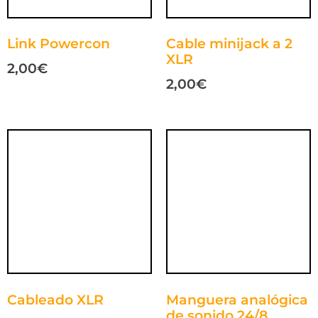
Link Powercon
Cable minijack a 2
XLR
2,00
€
2,00
€
Cableado XLR
Manguera analógica
de sonido 24/8