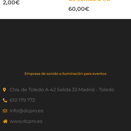
2,00
€
60,00
€
Empresa de sonido e iluminación para eventos
Ctra. de Toledo A-42 Salida 33 Madrid - Toledo
610 179 772
info@dcpro.es
www.dcpro.es